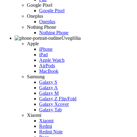
Google Pixel
Google Pixel
Oneplus
Oneplus
Nothing Phone
Nothing Phone
Üvegfólia
Apple
iPhone
iPad
Apple Watch
AirPods
MacBook
Samsung
Galaxy S
Galaxy A
Galaxy M
Galaxy Z Flip/Fold
Galaxy Xcover
Galaxy Tab
Xiaomi
Xiaomi
Redmi
Redmi Note