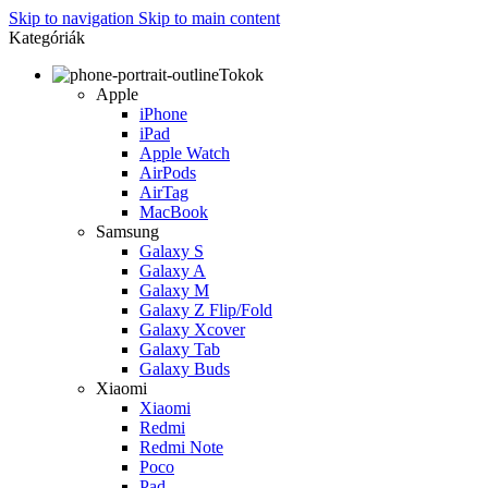
Skip to navigation
Skip to main content
Kategóriák
Tokok
Apple
iPhone
iPad
Apple Watch
AirPods
AirTag
MacBook
Samsung
Galaxy S
Galaxy A
Galaxy M
Galaxy Z Flip/Fold
Galaxy Xcover
Galaxy Tab
Galaxy Buds
Xiaomi
Xiaomi
Redmi
Redmi Note
Poco
Pad