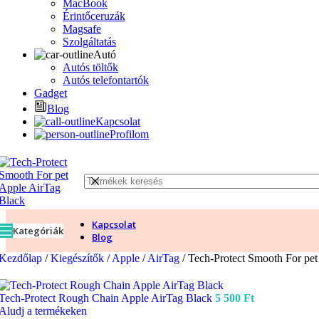
MacBook
Érintőceruzák
Magsafe
Szolgáltatás
Autó
Autós töltők
Autós telefontartók
Gadget
Blog
Kapcsolat
Profilom
Kapcsolat
Kategóriák
Blog
Kezdőlap
/
Kiegészítők
/
Apple
/
AirTag
/
Tech-Protect Smooth For pet
Tech-Protect Rough Chain Apple AirTag Black
5 500
Ft
Aludj a termékeken