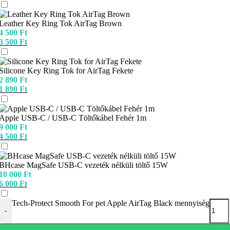
Leather Key Ring Tok AirTag Brown
4 500
Ft
3 500
Ft
Silicone Key Ring Tok for AirTag Fekete
2 890
Ft
1 890
Ft
Apple USB-C / USB-C Töltőkábel Fehér 1m
9 000
Ft
4 500
Ft
BHcase MagSafe USB-C vezeték nélküli töltő 15W
10 000
Ft
6 000
Ft
Tech-Protect Smooth For pet Apple AirTag Black mennyiség
-