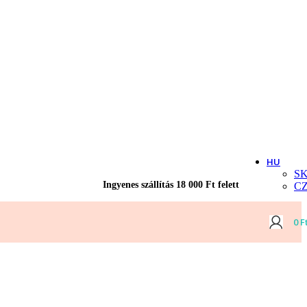
HU
S
Ingyenes szállítás 18 000 Ft felett
C
0
F