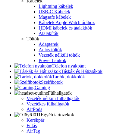
Kábelek
Lightning kábelek
USB-C Kábelek
Magsafe kábelek
Kábelek Apple Watch órához
HDMI kábelek és átalakítók
Átalakítók
Töltők
Adapterek
Autós töltők
Vezeték nélküli töltők
Power bankok
Telefon nyakpánt
Táskák és Hátizsákok
Tartók, dokkolók
Szelfibotok
Gaming
Fülhallgatók
Vezeték nélküli fülhallgatók
Vezetékes fülhallgatók
AirPods
Egyéb tartozékok
Kerékpár
Futás
AirTag