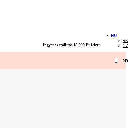
HU
S
Ingyenes szállítás 18 000 Ft felett
C
0
F