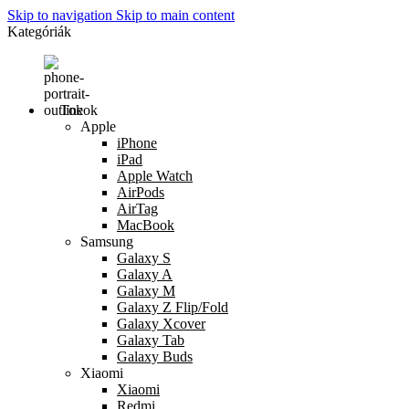
Skip to navigation
Skip to main content
Kategóriák
Tokok
Apple
iPhone
iPad
Apple Watch
AirPods
AirTag
MacBook
Samsung
Galaxy S
Galaxy A
Galaxy M
Galaxy Z Flip/Fold
Galaxy Xcover
Galaxy Tab
Galaxy Buds
Xiaomi
Xiaomi
Redmi