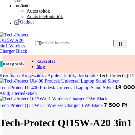
Autó
Autós töltők
Autós telefontartók
Gadget
Kapcsolat
Kategóriák
Blog
Kezdőlap
/
Kiegészítők
/
Apple
/
Tartók, dokkolók
/
Tech-Protect QI15
19 00
Tech-Protect Uls400 Prodesk Universal Laptop Stand Silver
Aludj a termékeken
7 500
Ft
Tech-Protect QI15W-C1 Wireless Charger 15W Black
Tech-Protect QI15W-A20 3in1 