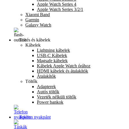
Apple Watch Series 4
Apple Watch Series 3/2/1
Xiaomi Band
Garmin
Galaxy Watch
Töltés és kábelek
Kábelek
Lightning kábelek
USB-C Kábelek
Magsafe kábelek
Kábelek Apple Watch órához
HDMI kábelek és átalakítók
Átalakítók
Töltők
Adapterek
Autós töltők
Vezeték nélküli töltők
Power bankok
Telefon nyakpánt