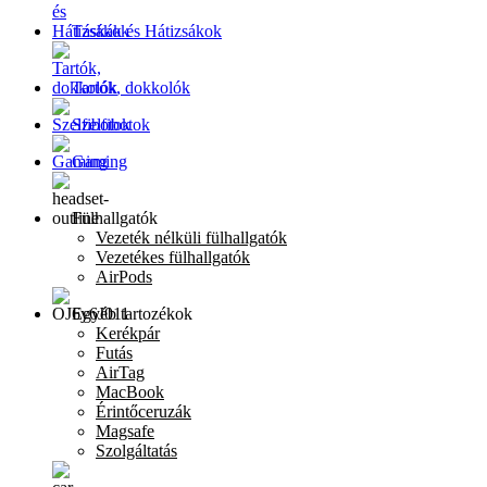
Táskák és Hátizsákok
Tartók, dokkolók
Szelfibotok
Gaming
Fülhallgatók
Vezeték nélküli fülhallgatók
Vezetékes fülhallgatók
AirPods
Egyéb tartozékok
Kerékpár
Futás
AirTag
MacBook
Érintőceruzák
Magsafe
Szolgáltatás