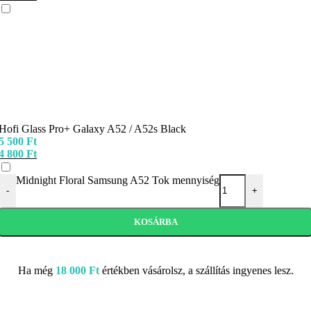
Hofi Glass Pro+ Galaxy A52 / A52s Black
5 500
Ft
4 800
Ft
Midnight Floral Samsung A52 Tok mennyiség
-
+
KOSÁRBA
Ha még
18 000
Ft
értékben vásárolsz, a szállítás ingyenes lesz.