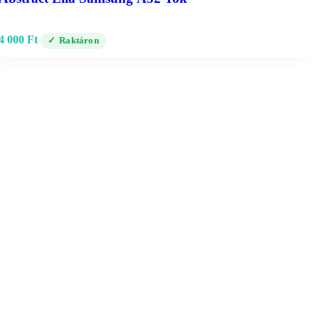
4 000
Ft
Raktáron