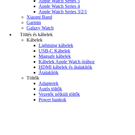
Apple Watch Series 5
Apple Watch Series 4
Apple Watch Series 3/2/1
Xiaomi Band
Garmin
Galaxy Watch
Töltés és kábelek
Kábelek
Lightning kábelek
USB-C Kábelek
Magsafe kábelek
Kábelek Apple Watch órához
HDMI kábelek és átalakítók
Átalakítók
Töltők
Adapterek
Autós töltők
Vezeték nélküli töltők
Power bankok