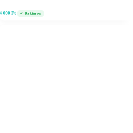
4 000
Ft
Raktáron