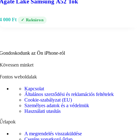
Agate Lake Samsung A52 Tok
4 000
Ft
Raktáron
Gondoskodunk az Ön iPhone-ról
Kövessen minket
Fontos weboldalak
Kapcsolat
Általános szerződési és reklamációs feltételek
Cookie-szabályzat (EU)
Személyes adatok és a védelmük
Használati utasítás
Űrlapok
A megrendelés visszaküldése
Cserére vonatkozó űrlap