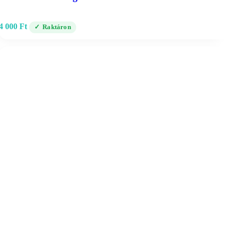
4 000
Ft
Raktáron