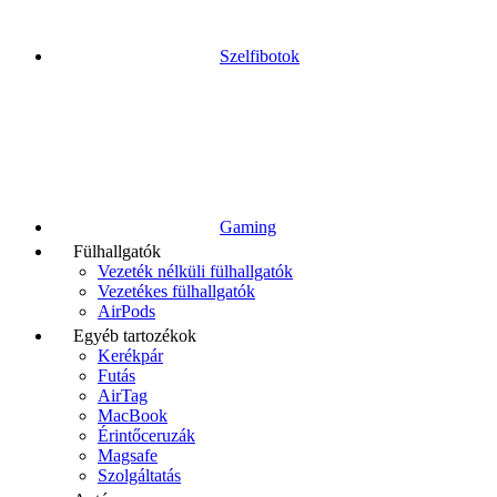
Szelfibotok
Gaming
Fülhallgatók
Vezeték nélküli fülhallgatók
Vezetékes fülhallgatók
AirPods
Egyéb tartozékok
Kerékpár
Futás
AirTag
MacBook
Érintőceruzák
Magsafe
Szolgáltatás