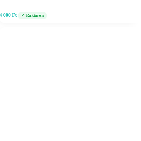
4 000
Ft
Raktáron