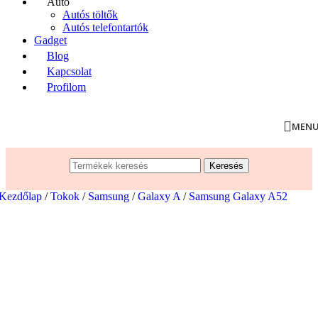
Autó
Autós töltők
Autós telefontartók
Gadget
Blog
Kapcsolat
Profilom
MEN
Keresés
Kezdőlap
/
Tokok
/
Samsung
/
Galaxy A
/
Samsung Galaxy A52