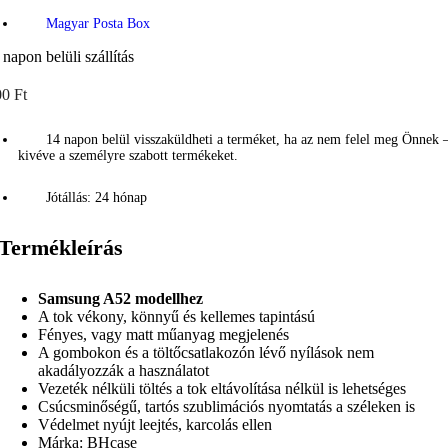
Magyar Posta Box
 napon belüli szállítás
0 Ft
14 napon belül visszaküldheti a terméket, ha az nem felel meg Önnek 
kivéve a személyre szabott termékeket.
Jótállás: 24 hónap
Termékleírás
Samsung A52 modellhez
A tok vékony, könnyű és kellemes tapintású
Fényes, vagy matt műanyag megjelenés
A gombokon és a töltőcsatlakozón lévő nyílások nem
akadályozzák a használatot
Vezeték nélküli töltés a tok eltávolítása nélkül is lehetséges
Csúcsminőségű, tartós szublimációs nyomtatás a széleken is
Védelmet nyújt leejtés, karcolás ellen
Márka: BHcase