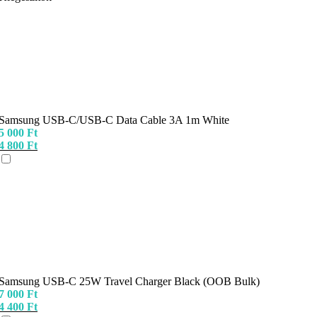
Samsung USB-C/USB-C Data Cable 3A 1m White
5 000
Ft
4 800
Ft
Samsung USB-C 25W Travel Charger Black (OOB Bulk)
7 000
Ft
4 400
Ft