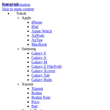
Kategóriák
Skip to navigation
Skip to main content
Tokok
Apple
iPhone
iPad
Apple Watch
AirPods
AirTag
MacBook
Samsung
Galaxy S
Galaxy A
Galaxy M
Galaxy Z Flip/Fold
Galaxy Xcover
Galaxy Tab
Galaxy Buds
Xiaomi
Xiaomi
Redmi
Redmi Note
Poco
Pad