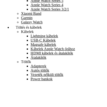
Apple Watch Series 5
Apple Watch Series 4
Apple Watch Series 3/2/1
Xiaomi Band
Garmin
Galaxy Watch
Töltés és kábelek
Kábelek
Lightning kábelek
USB-C Kábelek
Magsafe kábelek
Kábelek Apple Watch órához
HDMI kábelek és átalakítók
Átalakítók
Töltők
Adapterek
Autós töltők
Vezeték nélküli töltők
Power bankok