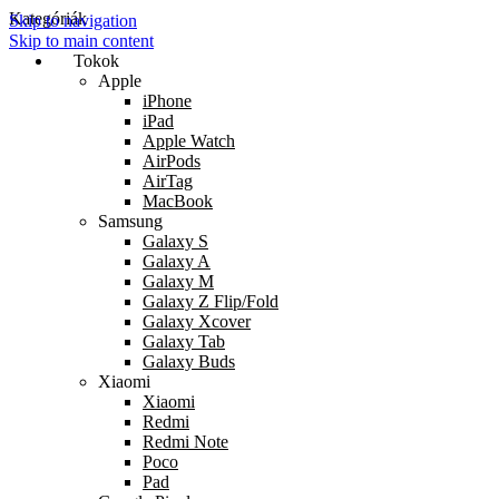
Kategóriák
Skip to navigation
Skip to main content
Tokok
Apple
iPhone
iPad
Apple Watch
AirPods
AirTag
MacBook
Samsung
Galaxy S
Galaxy A
Galaxy M
Galaxy Z Flip/Fold
Galaxy Xcover
Galaxy Tab
Galaxy Buds
Xiaomi
Xiaomi
Redmi
Redmi Note
Poco
Pad