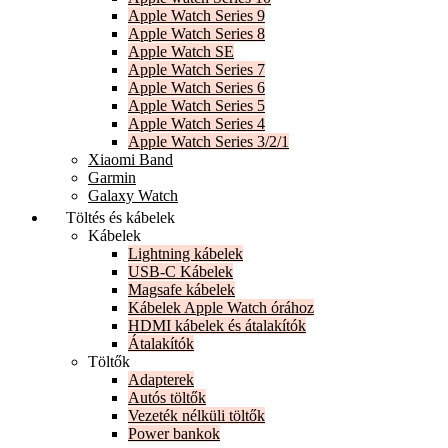
Apple Watch Series 9
Apple Watch Series 8
Apple Watch SE
Apple Watch Series 7
Apple Watch Series 6
Apple Watch Series 5
Apple Watch Series 4
Apple Watch Series 3/2/1
Xiaomi Band
Garmin
Galaxy Watch
Töltés és kábelek
Kábelek
Lightning kábelek
USB-C Kábelek
Magsafe kábelek
Kábelek Apple Watch órához
HDMI kábelek és átalakítók
Átalakítók
Töltők
Adapterek
Autós töltők
Vezeték nélküli töltők
Power bankok