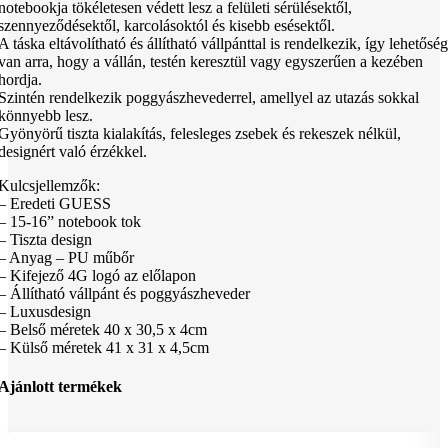
notebookja tökéletesen védett lesz a felületi sérülésektől,
szennyeződésektől, karcolásoktól és kisebb esésektől.
A táska eltávolítható és állítható vállpánttal is rendelkezik, így lehetőség
van arra, hogy a vállán, testén keresztül vagy egyszerűen a kezében
hordja.
Szintén rendelkezik poggyászhevederrel, amellyel az utazás sokkal
könnyebb lesz.
Gyönyörű tiszta kialakítás, felesleges zsebek és rekeszek nélkül,
designért való érzékkel.
Kulcsjellemzők:
– Eredeti GUESS
– 15-16” notebook tok
– Tiszta design
– Anyag – PU műbőr
– Kifejező 4G logó az előlapon
– Állítható vállpánt és poggyászheveder
– Luxusdesign
– Belső méretek 40 x 30,5 x 4cm
– Külső méretek 41 x 31 x 4,5cm
Ajánlott termékek