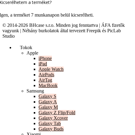
Kicserélhetem a terméket?
Igen, a terméket 7 munkanapon belül kicserélheti.
© 2014-2026 BHcase s.r.o. Minden jog fenntartva | ÁFA fizetők
vagyunk | Néhány burkolatok által tervezett Freepik és PicLab
Studio
Tokok
Apple
iPhone
iPad
Apple Watch
AirPods
AirTag
MacBook
Samsung
Galaxy S
Galaxy A
Galaxy M
Galaxy Z Flip/Fold
Galaxy Xcover
Galaxy Tab
Galaxy Buds
Xiaomi