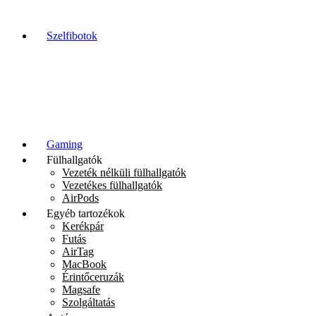
Szelfibotok
Gaming
Fülhallgatók
Vezeték nélküli fülhallgatók
Vezetékes fülhallgatók
AirPods
Egyéb tartozékok
Kerékpár
Futás
AirTag
MacBook
Érintőceruzák
Magsafe
Szolgáltatás