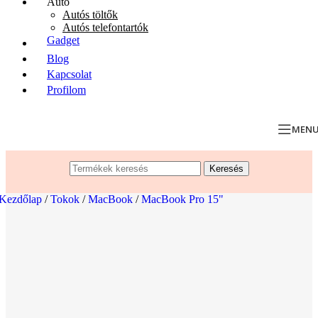
Autó
Autós töltők
Autós telefontartók
Gadget
Blog
Kapcsolat
Profilom
MEN
Keresés
Kezdőlap
/
Tokok
/
MacBook
/
MacBook Pro 15"