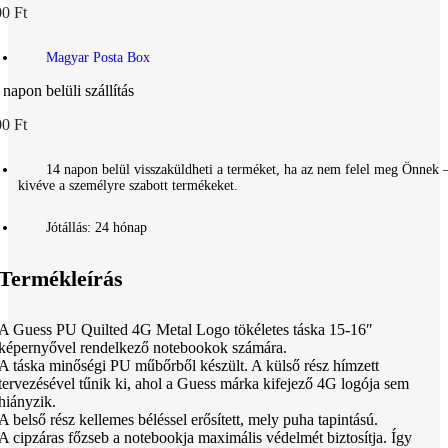
0 Ft
Magyar Posta Box
 napon belüli szállítás
0 Ft
14 napon belül visszaküldheti a terméket, ha az nem felel meg Önnek 
kivéve a személyre szabott termékeket.
Jótállás: 24 hónap
Termékleírás
A Guess PU Quilted 4G Metal Logo tökéletes táska 15-16″
képernyővel rendelkező notebookok számára.
A táska minőségi PU műbőrből készült. A külső rész hímzett
tervezésével tűnik ki, ahol a Guess márka kifejező 4G logója sem
hiányzik.
A belső rész kellemes béléssel erősített, mely puha tapintású.
A cipzáras főzseb a notebookja maximális védelmét biztosítja. Így