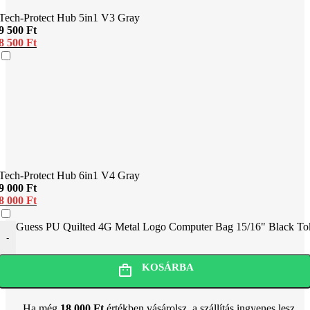
Tech-Protect Hub 5in1 V3 Gray
9 500
Ft
8 500
Ft
Tech-Protect Hub 6in1 V4 Gray
9 000
Ft
8 000
Ft
Guess PU Quilted 4G Metal Logo Computer Bag 15/16" Black To
-
KOSÁRBA
Ha még
18 000
Ft
értékben vásárolsz, a szállítás ingyenes lesz.